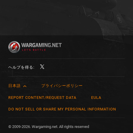
ヘルプを得る:
日本語
プライバシーポリシー
English
Čeština
REPORT CONTENT/REQUEST DATA
EULA
Deutsch
DO NOT SELL OR SHARE MY PERSONAL INFORMATION
Español
Español (México)
© 2009-2026. Wargaming.net. All rights reserved