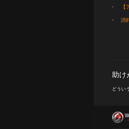
【
消
助け
どうい