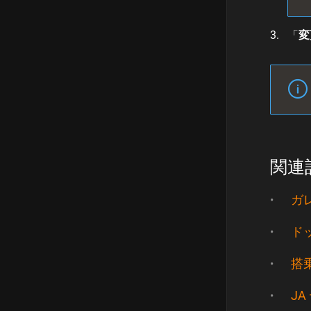
「
変
関連
ガ
ド
搭
J