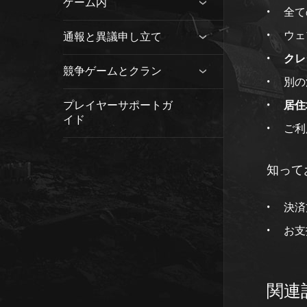
ゲーム内
全て
ウェ
通報と異議申し立て
クレ
競争ゲームとクラン
別の
プレイヤーサポートガ
居住
イド
ご利
知って
決済
お支
関連