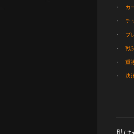
カ
チ
プ
戦
重
決
助け