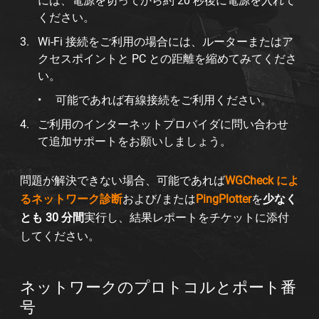
には、電源を切ってから約 20 秒後に電源を入れて
ください。
Wi-Fi 接続をご利用の場合には、ルーターまたはア
クセスポイントと PC との距離を縮めてみてくださ
い。
可能であれば有線接続をご利用ください。
ご利用のインターネットプロバイダに問い合わせ
て追加サポートをお願いしましょう。
問題が解決できない場合、可能であれば
WGCheck によ
るネットワーク診断
および/または
PingPlotter
を
少なく
とも 30 分間
実行し、結果レポートをチケットに添付
してください。
ネットワークのプロトコルとポート番
号