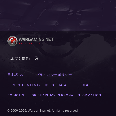
ヘルプを得る:
日本語
プライバシーポリシー
English
Čeština
REPORT CONTENT/REQUEST DATA
EULA
Deutsch
DO NOT SELL OR SHARE MY PERSONAL INFORMATION
Español
Español (México)
© 2009-2026. Wargaming.net. All rights reserved