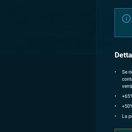
Detta
Se r
cont
verr
+65%
+50%
La p