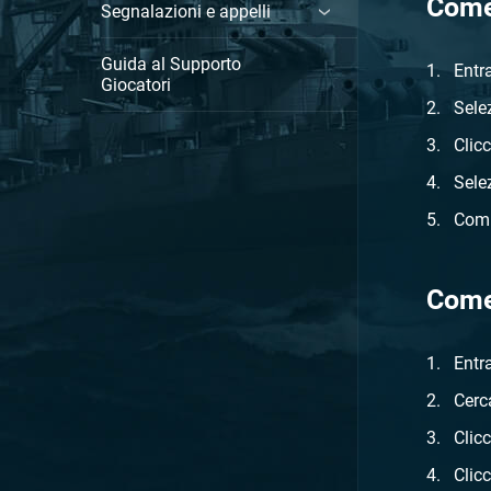
Come
Segnalazioni e appelli
Guida al Supporto
Entr
Giocatori
Sele
Clic
Sele
Comp
Come
Entr
Cerc
Clic
Clicc