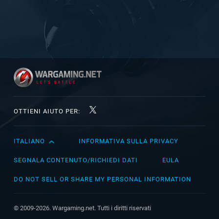
OTTIENI AIUTO PER:
ITALIANO
INFORMATIVA SULLA PRIVACY
English
Čeština
SEGNALA CONTENUTO/RICHIEDI DATI
EULA
Deutsch
DO NOT SELL OR SHARE MY PERSONAL INFORMATION
Español
Español (México)
© 2009-2026. Wargaming.net. Tutti i diritti riservati