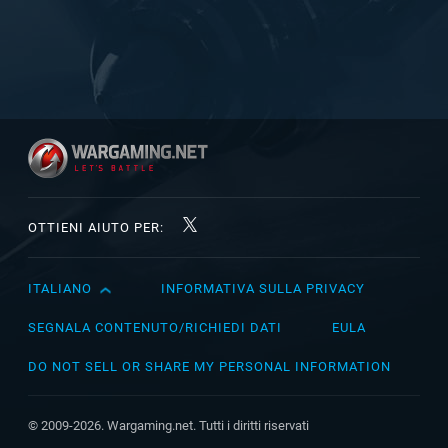
OTTIENI AIUTO PER:
ITALIANO
INFORMATIVA SULLA PRIVACY
English
Čeština
SEGNALA CONTENUTO/RICHIEDI DATI
EULA
Deutsch
DO NOT SELL OR SHARE MY PERSONAL INFORMATION
Español
Español (México)
© 2009-2026. Wargaming.net. Tutti i diritti riservati