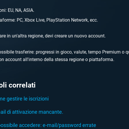
oni: EU, NA, ASIA.
taforme: PC, Xbox Live, PlayStation Network, ecc.
are in un'altra regione, devi creare un nuovo account.
ssibile trasferire: progressi in gioco, valute, tempo Premium o q
n account all'interno della stessa regione o piattaforma.
oli correlati
e gestire le iscrizioni
ail di attivazione mancante.
ossibile accedere: e-mail/password errate