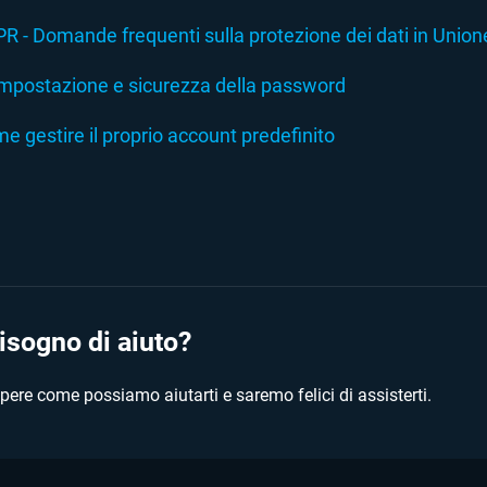
R - Domande frequenti sulla protezione dei dati in Unio
mpostazione e sicurezza della password
e gestire il proprio account predefinito
isogno di aiuto?
pere come possiamo aiutarti e saremo felici di assisterti.