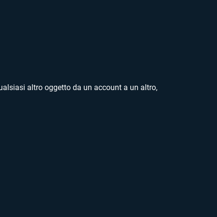
ualsiasi altro oggetto da un account a un altro,