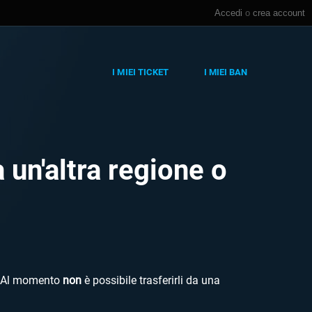
Accedi
o
crea account
I MIEI TICKET
I MIEI BAN
 un'altra regione o
*. Al momento
non
è possibile trasferirli da una