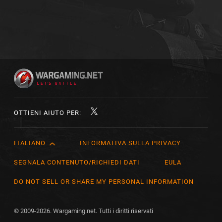
OTTIENI AIUTO PER:
ITALIANO
INFORMATIVA SULLA PRIVACY
English
Čeština
SEGNALA CONTENUTO/RICHIEDI DATI
EULA
Deutsch
DO NOT SELL OR SHARE MY PERSONAL INFORMATION
Español
Español (México)
© 2009-2026. Wargaming.net. Tutti i diritti riservati