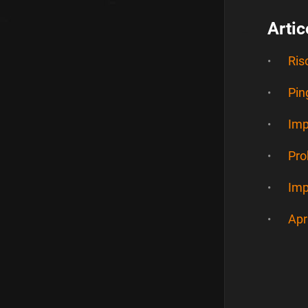
Artic
Ris
Pin
Imp
Pro
Imp
Apr