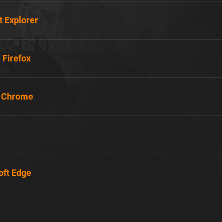
t Explorer
 Firefox
 Chrome
oft Edge