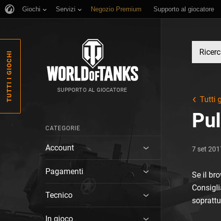
Giochi
Servizi
Negozio Premium
Supporto al giocatore
TUTTI I GIOCHI
SUPPORTO AL GIOCATORE
Tutti g
Pul
CATEGORIE
Account
7 set 201
Pagamenti
Se il br
Consigli
Tecnico
soprattu
In gioco