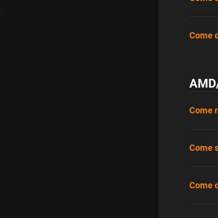
Come di
AMD/
Come re
Come sc
Come di