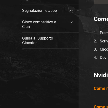
Segnalazioni e appelli
Come 
Gioco competitivo e
Clan
Pre
Guida al Supporto
Scri
Giocatori
Clic
Dovr
Nvid
Come ri
Come sc