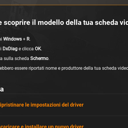
scoprire il modello della tua scheda vi
mi
Windows
+
R
.
vi
DxDiag
e clicca
OK
.
ca sulla scheda
Schermo
.
ebbero essere riportati nome e produttore della tua scheda video
ia
pristinare le impostazioni del driver
aricare e installare un nuovo driver