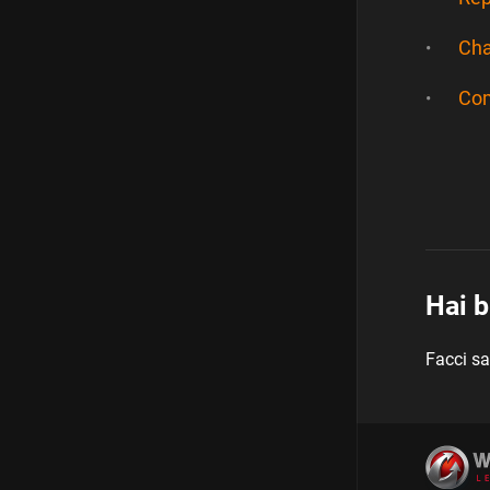
Cha
Com
Hai b
Facci sa