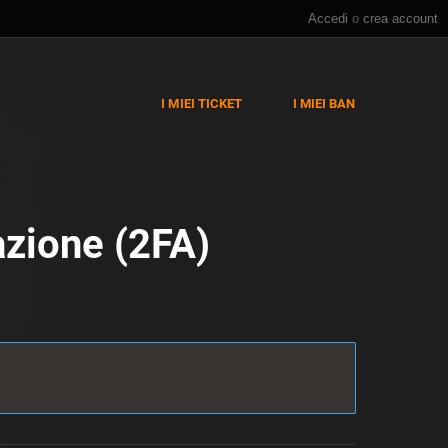
Accedi
o
crea account
I MIEI TICKET
I MIEI BAN
azione (2FA)