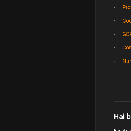
Pro
Cod
GDP
Com
Num
Hai b
Facci sa