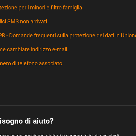
tezione per i minori e filtro famiglia
ici SMS non arrivati
R - Domande frequenti sulla protezione dei dati in Unio
e cambiare indirizzo e-mail
ero di telefono associato
isogno di aiuto?
pere come possiamo aiutarti e saremo felici di assisterti.