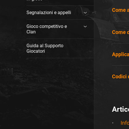
Come at
Segnalazioni e appelli
Gioco competitivo e
Clan
Come di
Guida al Supporto
Giocatori
Applica
Codici 
Artic
Inf