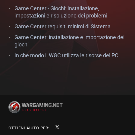
Game Center - Giochi: Installazione,
impostazioni e risoluzione dei problemi
Game Center requisiti minimi di Sistema
Game Center: installazione e importazione dei
giochi
In che modo il WGC utilizza le risorse del PC
OTTIENI AIUTO PER: