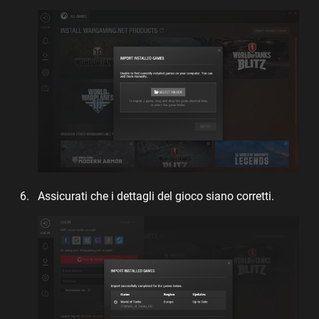
Assicurati che i dettagli del gioco siano corretti.