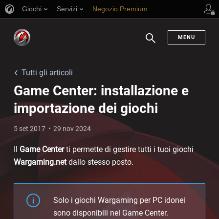
Giochi
Servizi
Negozio Premium
Supporto al giocatore
MENU
Ricerca
Tutti gli articoli
Game Center: installazione e
importazione dei giochi
5 set 2017
29 nov 2024
Il
Game Center
ti permette di gestire tutti i tuoi giochi
Wargaming.net
dallo stesso posto.
Solo i giochi Wargaming per PC idonei
sono disponibili nel Game Center.