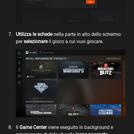
Utilizza le schede
nella parte in alto dello schermo
per
selezionare
il gioco a cui vuoi giocare.
Il
Game Center
viene eseguito in background e