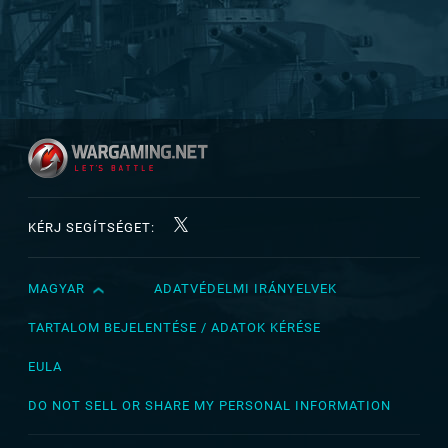
KÉRJ SEGÍTSÉGET:
MAGYAR
ADATVÉDELMI IRÁNYELVEK
English
Čeština
TARTALOM BEJELENTÉSE / ADATOK KÉRÉSE
Deutsch
EULA
Español
DO NOT SELL OR SHARE MY PERSONAL INFORMATION
Español (México)