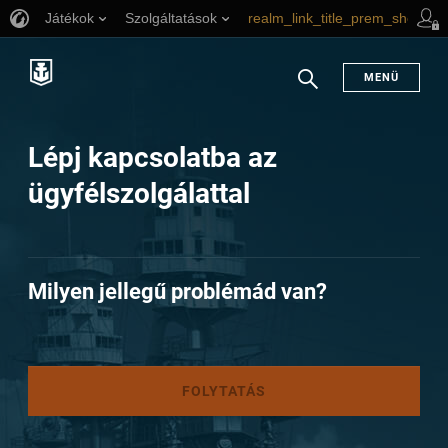
Játékok
Szolgáltatások
realm_link_title_prem_shop
link_title_support
MENÜ
Keresés
Lépj kapcsolatba az
ügyfélszolgálattal
Milyen jellegű problémád van?
FOLYTATÁS