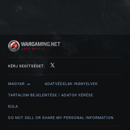
KÉRJ SEGÍTSÉGET:
MAGYAR
ADATVÉDELMI IRÁNYELVEK
English
Čeština
TARTALOM BEJELENTÉSE / ADATOK KÉRÉSE
Deutsch
EULA
Español
DO NOT SELL OR SHARE MY PERSONAL INFORMATION
Español (México)