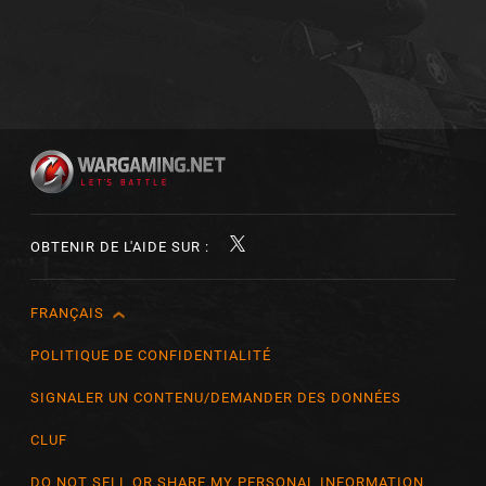
OBTENIR DE L'AIDE SUR :
FRANÇAIS
English
Čeština
POLITIQUE DE CONFIDENTIALITÉ
Deutsch
SIGNALER UN CONTENU/DEMANDER DES DONNÉES
Español
CLUF
Español (México)
DO NOT SELL OR SHARE MY PERSONAL INFORMATION