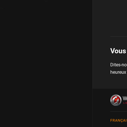
Vous 
Dites-n
heureux 
FRANÇA
Englis