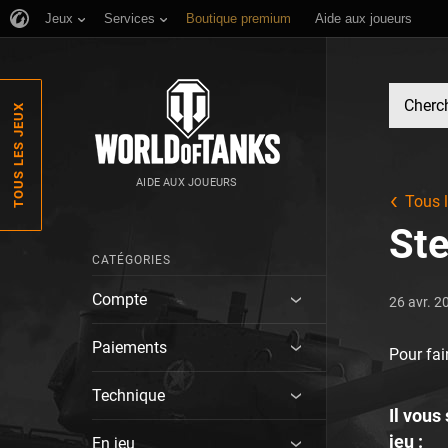
Jeux
Services
Boutique premium
Aide aux joueurs
TOUS LES JEUX
AIDE AUX JOUEURS
Tous l
St
CATÉGORIES
Compte
26 avr. 2
Paiements
Pour fai
Technique
Il vous
jeu :
En jeu