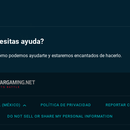
esitas ayuda?
ómo podemos ayudarte y estaremos encantados de hacerlo.
 (MÉXICO)
POLÍTICA DE PRIVACIDAD
REPORTAR C
h
Français
Tü
DO NOT SELL OR SHARE MY PERSONAL INFORMATION
a
Italiano
Ру
ch
Magyar
Ук