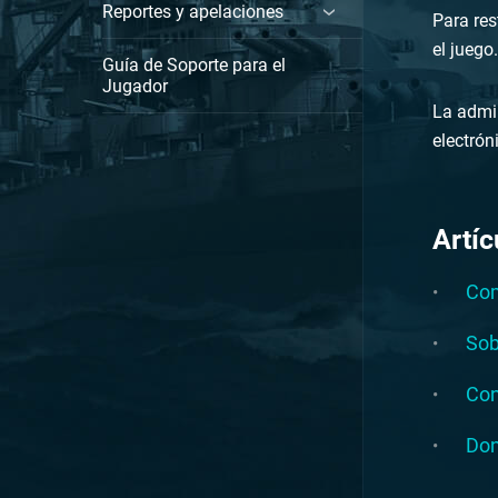
Reportes y apelaciones
Para res
el juego
Guía de Soporte para el
Jugador
La admin
electrón
Artíc
Com
Sob
Con
Don