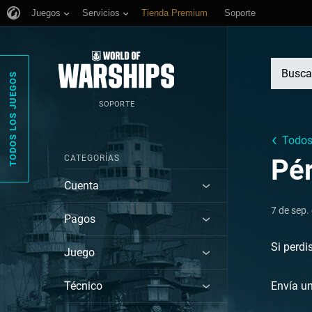
Juegos
Servicios
Tienda Premium
Soporte
TODOS LOS JUEGOS
SOPORTE
Todos 
CATEGORÍAS
Pér
Cuenta
7 de sep.
Pagos
Si perdi
Juego
Técnico
Envía un