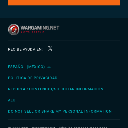
RECIBE AYUDA EN:
ESPAÑOL (MÉXICO)
English
Čeština
POLÍTICA DE PRIVACIDAD
Deutsch
REPORTAR CONTENIDO/SOLICITAR INFORMACIÓN
Español
ALUF
Español (México)
DO NOT SELL OR SHARE MY PERSONAL INFORMATION
Français
Italiano