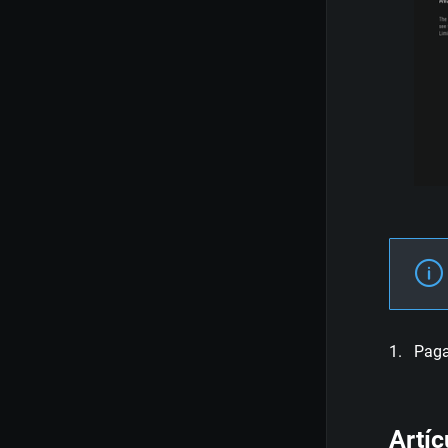
Paga
Artíc