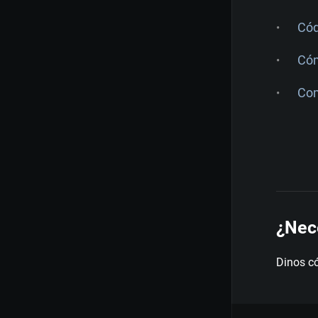
Cód
Cóm
Com
¿Nec
Dinos c