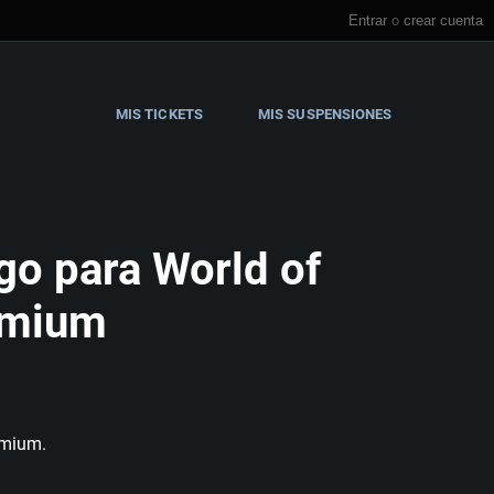
Entrar
o
crear cuenta
MIS TICKETS
MIS SUSPENSIONES
go para World of
remium
emium.