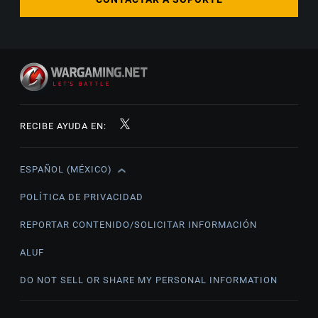
RECIBE AYUDA EN:
ESPAÑOL (MÉXICO)
English
Čeština
POLÍTICA DE PRIVACIDAD
Deutsch
REPORTAR CONTENIDO/SOLICITAR INFORMACIÓN
Español
ALUF
Español (México)
DO NOT SELL OR SHARE MY PERSONAL INFORMATION
Français
Italiano