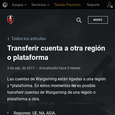
Juegos
Servicios
Tienda Premium
Soporte
MENÚ
Buscar
Todos los artículos
Transferir cuenta a otra región
o plataforma
5 de sep. de 2017
Actualizado hace 3 meses
Las cuentas de Wargaming están ligadas a una región
y *plataforma. En estos momentos
no
es posible
transferir cuentas de Wargaming de una región o
plataforma a otra.
Regiones: UE, NA, ASIA.