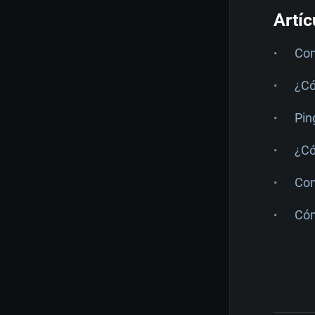
Artíc
Com
¿Có
Pin
¿Có
Con
Cóm