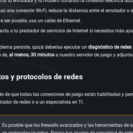
icia tu enrutador y tu módem cortando la conexión eléctrica dur
sas una conexión Wi-Fi, reduce la distancia entre el enrutador o 
e ser posible, usa un cable de Ethernet.
acta a tu prestador de servicios de Internet si necesitas más ay
oblema persiste, quizá deberías ejecutar un
diagnóstico de rede
n de,
al menos, 30 minutos
a nuestro servidor de juego y adjuntar
os y protocolos de redes
te de que todas las conexiones de juego están habilitadas y per
rador de redes o a un especialista en TI.
Es posible que los firewalls avanzados y las herramientas de 
en protocolos/puertos. Revisa tus ajustes de seguridad de red