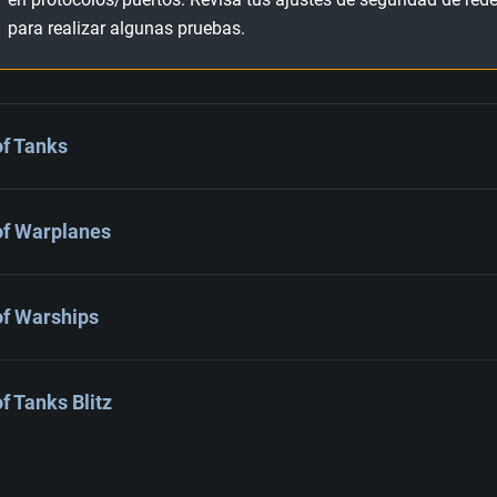
para realizar algunas pruebas.
of Tanks
of Warplanes
of Warships
f Tanks Blitz