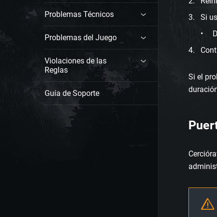
Rein
Problemas Técnicos
Si u
D
Problemas del Juego
Cont
Violaciones de las
Reglas
Si el pr
duració
Guía de Soporte
Puert
Cercióra
administ