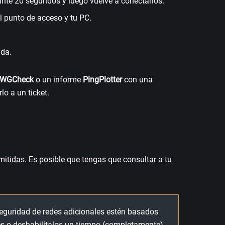
ante 20 segundos y luego vuelve a conectarlos.
el punto de acceso y tu PC.
uda.
s WGCheck
o un informe
PingPlotter
con una
lo a un ticket.
mitidas. Es posible que tengas que consultar a tu
seguridad de redes adicionales estén basados
es o deshabilítalos un tiempo (completamente)