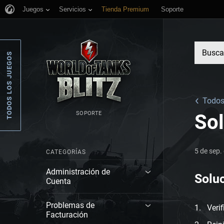
Juegos
Servicios
Tienda Premium
Soporte
TODOS LOS JUEGOS
Todos 
SOPORTE
So
5 de sep.
CATEGORÍAS
Administración de
Solu
Cuenta
Problemas de
Verif
Facturación