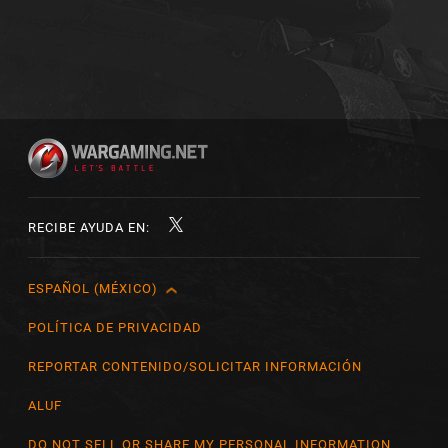
RECIBE AYUDA EN:
ESPAÑOL (MÉXICO)
English
Čeština
POLÍTICA DE PRIVACIDAD
Deutsch
REPORTAR CONTENIDO/SOLICITAR INFORMACIÓN
Español
ALUF
Español (México)
DO NOT SELL OR SHARE MY PERSONAL INFORMATION