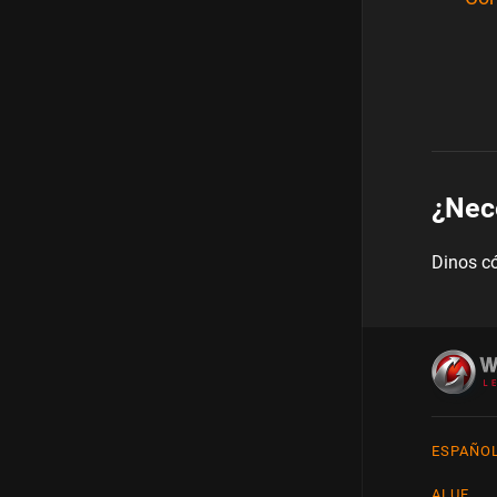
¿Nec
Dinos c
ESPAÑOL
Englis
ALUF