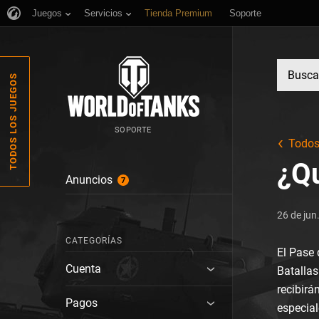
Juegos
Servicios
Tienda Premium
Soporte
TODOS LOS JUEGOS
SOPORTE
Todos 
¿Qu
Anuncios
7
26 de jun
CATEGORÍAS
El Pase 
Cuenta
Batallas
recibir
Pagos
especial