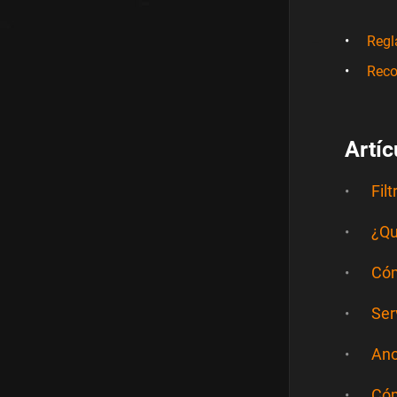
Regl
Reco
Artíc
Fil
¿Qu
Cóm
Ser
Ano
Cóm