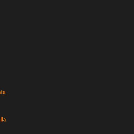
nte
lla