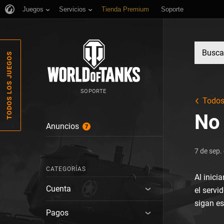
Juegos
Servicios
Tienda Premium
Soporte
TODOS LOS JUEGOS
SOPORTE
Todos 
No 
Anuncios
7
7 de sep.
CATEGORÍAS
Al inici
Cuenta
el servi
sigan es
Pagos