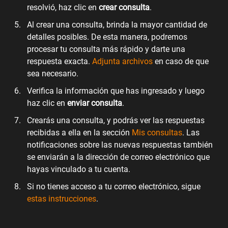
resolvió, haz clic en
crear consulta
.
Al crear una consulta, brinda la mayor cantidad de
detalles posibles. De esta manera, podremos
procesar tu consulta más rápido y darte una
respuesta exacta.
Adjunta archivos
en caso de que
sea necesario.
Verifica la información que has ingresado y luego
haz clic en
enviar consulta
.
Crearás una consulta, y podrás ver las respuestas
recibidas a ella en la sección
Mis consultas
. Las
notificaciones sobre las nuevas respuestas también
se enviarán a la dirección de correo electrónico que
hayas vinculado a tu cuenta.
Si no tienes acceso a tu correo electrónico, sigue
estas instrucciones
.