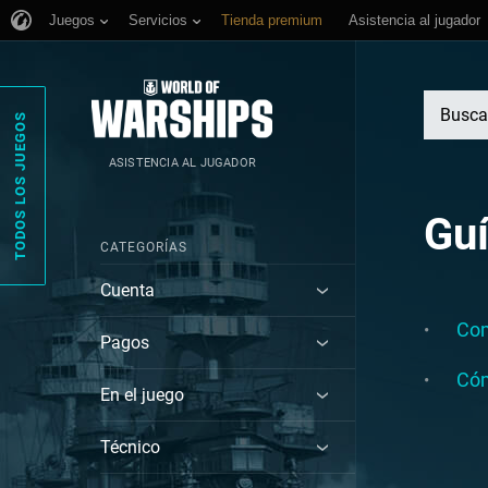
Juegos
Servicios
Tienda premium
Asistencia al jugador
TODOS LOS JUEGOS
ASISTENCIA AL JUGADOR
Guí
CATEGORÍAS
Cuenta
Com
Pagos
Cóm
En el juego
Técnico