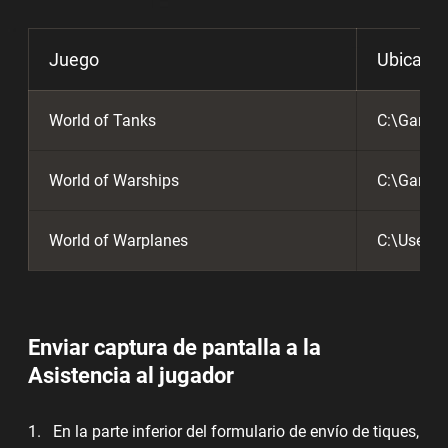
Juego
Ubicació
World of Tanks
C:\Games
World of Warships
C:\Games
World of Warplanes
C:\Users\
Enviar captura de pantalla a la
Asistencia al jugador
En la parte inferior del formulario de envío de tiques,