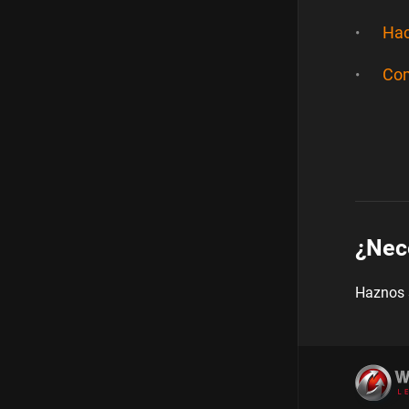
Hac
Com
¿Nec
Haznos 