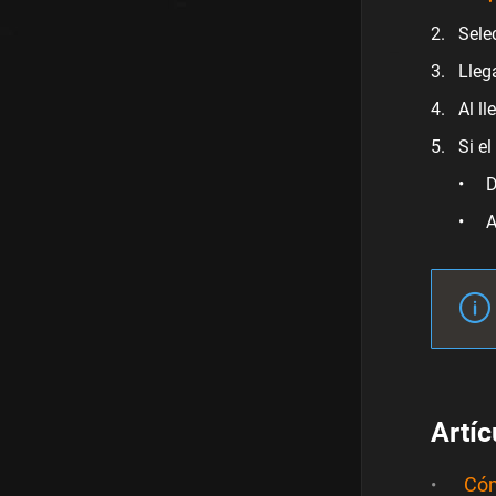
Sele
Lleg
Al l
Si e
D
A
Artíc
Cóm