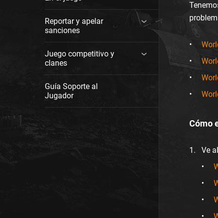
Tenemos
problem
Reportar y apelar
sanciones
Worl
Juego competitivo y
Worl
clanes
Worl
Guía Soporte al
Worl
Jugador
Cómo e
Ve a
W
W
W
W