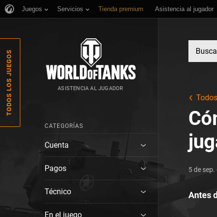
Juegos
Servicios
Tienda premium
Asistencia al jugador
TODOS LOS JUEGOS
ASISTENCIA AL JUGADOR
Todos 
Cóm
CATEGORÍAS
jug
Cuenta
Pagos
5 de sep.
Técnico
Antes d
En el juego