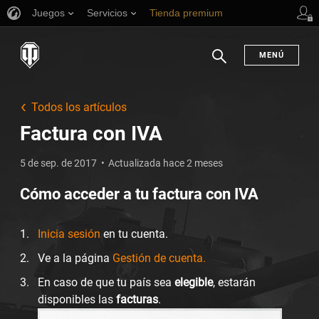
Juegos
Servicios
Tienda premium
Asistencia al jugador
MENÚ
Buscar
Todos los artículos
Factura con IVA
5 de sep. de 2017
Actualizada hace 2 meses
Cómo acceder a tu factura con IVA
Inicia sesión
en tu cuenta.
Ve a la página
Gestión de cuenta.
En caso de que tu país sea
elegible
, estarán
disponibles las
facturas
.