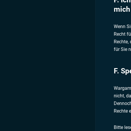
mich
Wenn Si
Recht fü
Rechte, 
für Sie 
F. S
Wargami
nicht, 
Dennoch
Rechte e
Bitte le