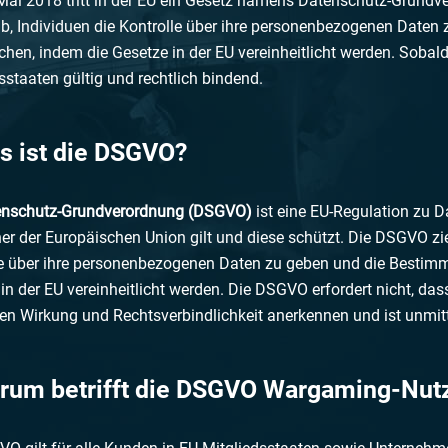
ai 2018 tritt in der EU ein Gesetz namens Datenschutz-Grundve
ab, Individuen die Kontrolle über ihre personenbezogenen Date
chen, indem die Gesetze in der EU vereinheitlicht werden. Sobald di
sstaaten gültig und rechtlich bindend.
s ist die DSGVO?
enschutz-Grundverordnung (DSGVO)
ist eine EU-Regulation zu D
r der Europäischen Union gilt und diese schützt. Die DSGVO zie
le über ihre personenbezogenen Daten zu geben und die Bestimm
in der EU vereinheitlicht werden. Die DSGVO erfordert nicht, da
en Wirkung und Rechtsverbindlichkeit anerkennen und ist unmitt
arum betrifft die DSGVO Wargaming-Nut