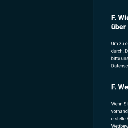
F. W
über
Um zu er
durch. D
bitte un
Datensch
F. We
Wenn Sie
vorhande
erstelle
Wettbewe