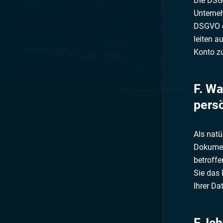
Die DSGV
Unterneh
DSGVO ei
leiten a
Konto z
F. W
pers
Als natü
Dokument
betroffe
Sie das 
Ihrer Da
F. Ic