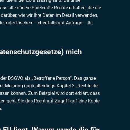
n, die in der EU ansässig sind. Da unser
s alle unsere Spieler die Rechte erhalten, die die
 darüber, wie wir Ihre Daten im Detail verwenden,
er oder löschen – ebenfalls auf Anfrage – Ihr
Datenschutzgesetze) mich
ß der DSGVO als „Betroffene Person“. Das ganze
rer Meinung nach allerdings Kapitel 3 „Rechte der
nutzen können. Zum Beispiel wird dort erklärt, dass
n geht, Sie das Recht auf Zugriff auf eine Kopie
n.
er EU liegt. Warum wurde die für