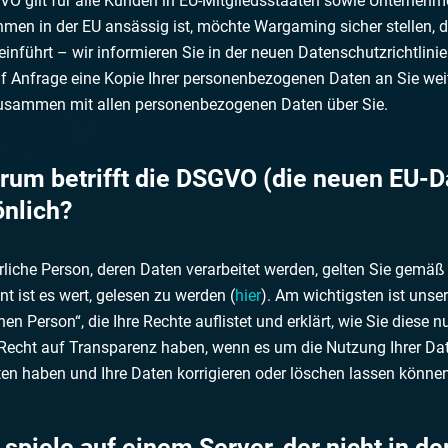
O gilt für alle Kunden in EU-Mitgliedsstaaten sowie Unternehme
men in der EU ansässig ist, möchte Wargaming sicher stellen, das
nführt – wir informieren Sie in der neuen Datenschutzrichtlinie
uf Anfrage eine Kopie Ihrer personenbezogenen Daten an Sie weit
usammen mit allen personenbezogenen Daten über Sie.
arum betrifft die DSGVO (die neuen EU-
önlich?
rliche Person, deren Daten verarbeitet werden, gelten Sie gemä
 ist es wert, gelesen zu werden (
hier
). Am wichtigsten ist unse
nen Person“, die Ihre Rechte auflistet und erklärt, wie Sie diese 
Recht auf Transparenz haben, wenn es um die Nutzung Ihrer Date
ten haben und Ihre Daten korrigieren oder löschen lassen könne
h spiele auf einem Server, der nicht in d