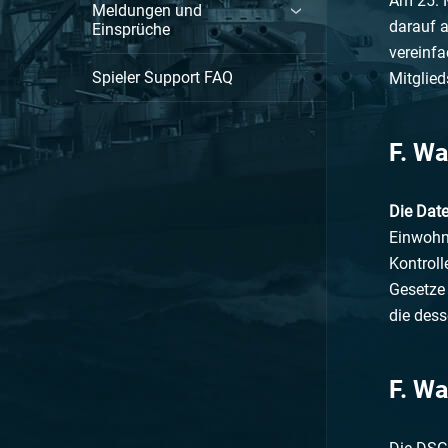
Am 25. M
Meldungen und
darauf 
Einsprüche
vereinfa
Spieler Support FAQ
Mitglied
F. Wa
Die Dat
Einwohne
Kontrol
Gesetze 
die dess
F. W