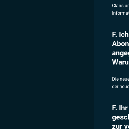
Clans un
Informat
F. I
Abon
angeg
War
Die neue
der neue
F. Ih
gesch
zur 