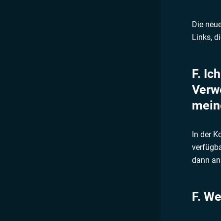
Die neue
Links, d
F. Ic
Verw
mein
In der K
verfügba
dann an 
F. W