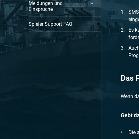
Meldungen und
Einsprüche
SMS-
eing
Spieler Support FAQ
Es k
ford
Auch
Prog
Das 
Wenn das
Gebt da
Die 