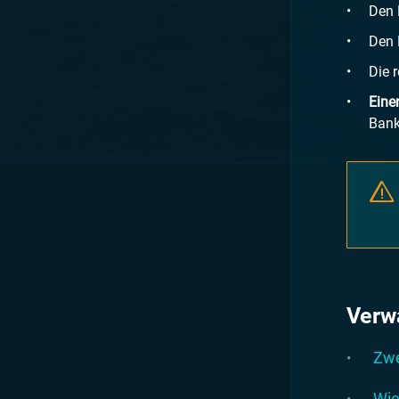
Den 
Den 
Die r
Eine
Bank
Verw
Zwe
Wie