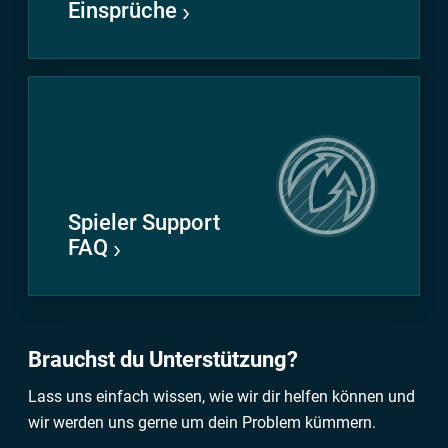
Einsprüche
Spieler Support
FAQ
Brauchst du Unterstützung?
Lass uns einfach wissen, wie wir dir helfen können und
wir werden uns gerne um dein Problem kümmern.