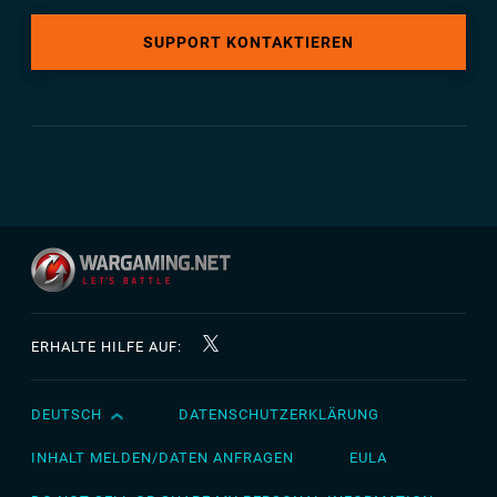
SUPPORT KONTAKTIEREN
ERHALTE HILFE AUF:
DEUTSCH
DATENSCHUTZERKLÄRUNG
English
Čeština
INHALT MELDEN/DATEN ANFRAGEN
EULA
Deutsch