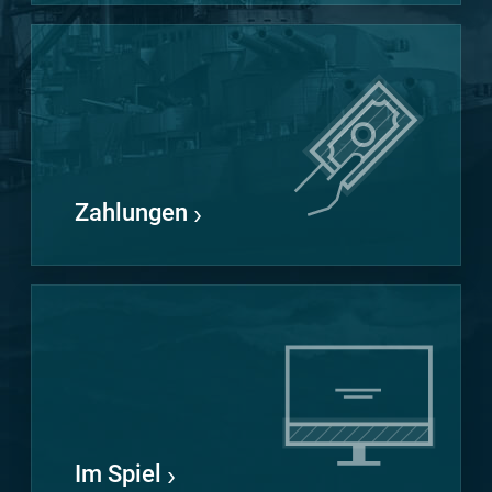
Zahlungen
Im Spiel