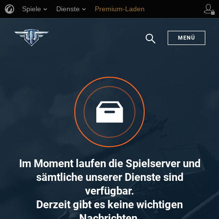
Spiele
Dienste
Premium-Laden
Spieler Support
en
MENÜ
Suchen
Im Moment laufen die Spielserver und
sämtliche unserer Dienste sind
verfügbar.
Derzeit gibt es keine wichtigen
Nachrichten.