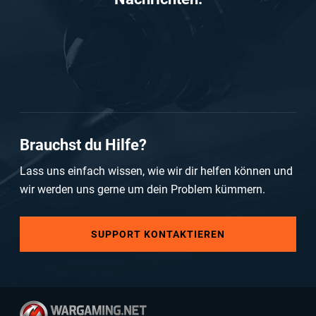
Brauchst du Hilfe?
Lass uns einfach wissen, wie wir dir helfen können und
wir werden uns gerne um dein Problem kümmern.
SUPPORT KONTAKTIEREN