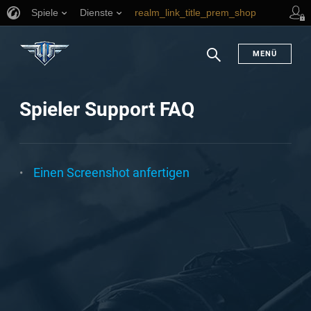
Spiele
Dienste
realm_link_title_prem_shop
link_title_support
en
MENÜ
Suchen
Spieler Support FAQ
Einen Screenshot anfertigen