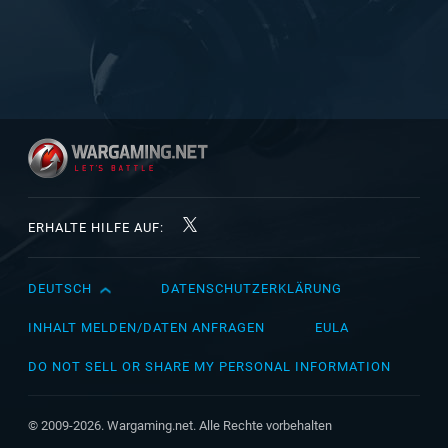
ERHALTE HILFE AUF:
DEUTSCH
DATENSCHUTZERKLÄRUNG
English
Čeština
INHALT MELDEN/DATEN ANFRAGEN
EULA
Deutsch
DO NOT SELL OR SHARE MY PERSONAL INFORMATION
Español
Español (México)
© 2009-2026. Wargaming.net. Alle Rechte vorbehalten