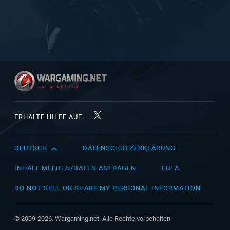
ERHALTE HILFE AUF:
DEUTSCH
DATENSCHUTZERKLÄRUNG
English
Čeština
INHALT MELDEN/DATEN ANFRAGEN
EULA
Deutsch
DO NOT SELL OR SHARE MY PERSONAL INFORMATION
Español
Español (México)
© 2009-2026. Wargaming.net. Alle Rechte vorbehalten