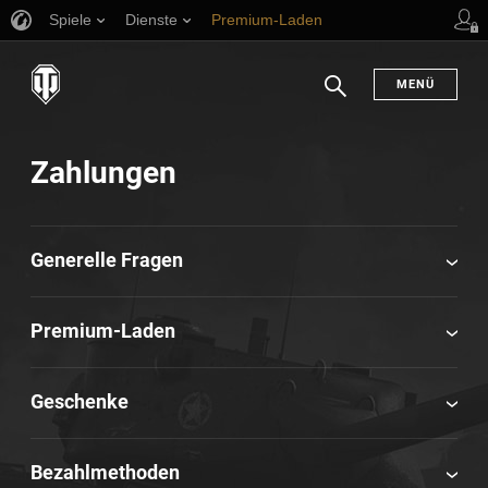
Spiele
Dienste
Premium-Laden
Spieler Support
en
MENÜ
Suchen
Zahlungen
Generelle Fragen
Premium-Laden
Geschenke
Bezahlmethoden