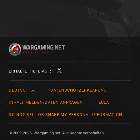
ERHALTE HILFE AUF:
DEUTSCH
DATENSCHUTZERKLÄRUNG
English
Čeština
INHALT MELDEN/DATEN ANFRAGEN
EULA
Deutsch
DO NOT SELL OR SHARE MY PERSONAL INFORMATION
Español
Español (México)
© 2009-2026. Wargaming.net. Alle Rechte vorbehalten