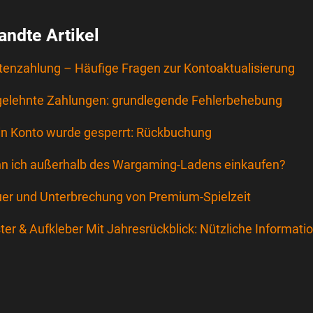
andte Artikel
tenzahlung – Häufige Fragen zur Kontoaktualisierung
elehnte Zahlungen: grundlegende Fehlerbehebung
n Konto wurde gesperrt: Rückbuchung
n ich außerhalb des Wargaming-Ladens einkaufen?
er und Unterbrechung von Premium-Spielzeit
ter & Aufkleber Mit Jahresrückblick: Nützliche Informati