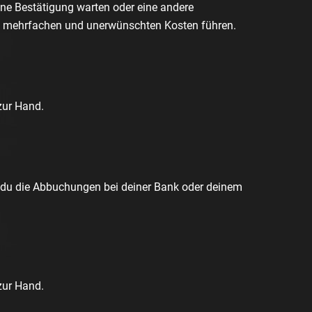
ine Bestätigung warten oder eine andere
 mehrfachen und unerwünschten Kosten führen.
ur Hand.
st du die Abbuchungen bei deiner Bank oder deinem
ur Hand.