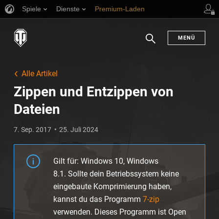
Spiele
Dienste
Premium-Laden
Spieler Support
en
MENÜ
Suchen
Alle Artikel
Zippen und Entzippen von
Dateien
7. Sep. 2017
25. Juli 2024
Gilt für: Windows 10, Windows
8.1. Sollte dein Betriebssystem keine
eingebaute Komprimierung haben,
kannst du das Programm
7-zip
verwenden. Dieses Programm ist Open