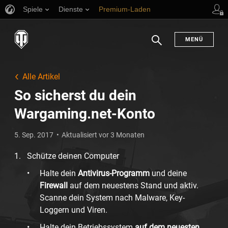
Spiele
Dienste
Premium-Laden
Spieler Support
en
MENÜ
Suchen
Alle Artikel
So sicherst du dein
Wargaming.net-Konto
5. Sep. 2017
Aktualisiert vor 3 Monaten
Schütze deinen Computer
Halte dein
Antivirus-Programm
und deine
Firewall
auf dem neuestens Stand und aktiv.
Scanne dein System nach Malware, Key-
Loggern und Viren.
Halte dein Betriebssystem
auf dem neuesten