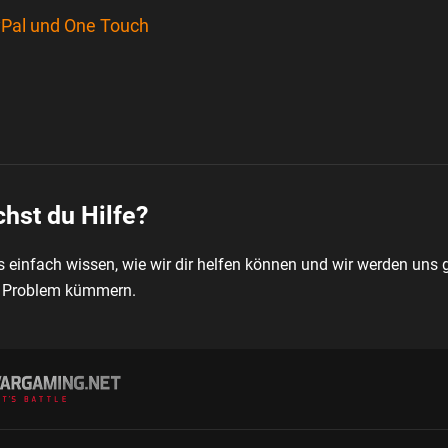
Pal und One Touch
hst du Hilfe?
 einfach wissen, wie wir dir helfen können und wir werden uns 
 Problem kümmern.