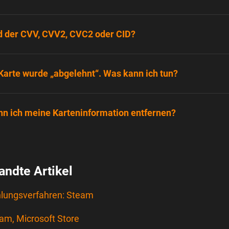
d der CVV, CVV2, CVC2 oder CID?
Karte wurde „abgelehnt“. Was kann ich tun?
nn ich meine Karteninformation entfernen?
andte Artikel
lungsverfahren: Steam
am, Microsoft Store