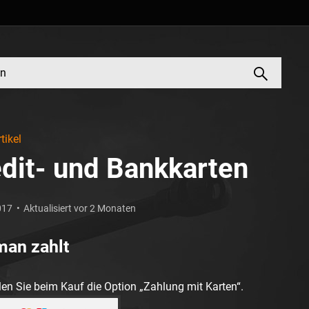
rtikel
dit- und Bankkarten
017
Aktualisiert vor 2 Monaten
man zahlt
en Sie beim Kauf die Option „Zahlung mit Karten“.