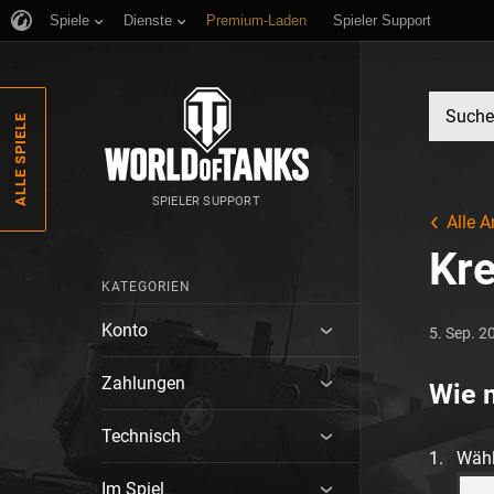
Spiele
Dienste
Premium-Laden
Spieler Support
ALLE SPIELE
SPIELER SUPPORT
Alle A
Kre
KATEGORIEN
Konto
5. Sep. 2
Zahlungen
Wie 
Technisch
Wähl
Im Spiel