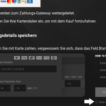
werden zum Zahlungs-Gateway weitergeleitet.
n Sie Ihre Kartendaten ein, um mit dem Kauf fortzufahren.
gsdetails speichern
 Sie mit Karte zahlen, vergewissern Sie sich, dass das Feld [Kar