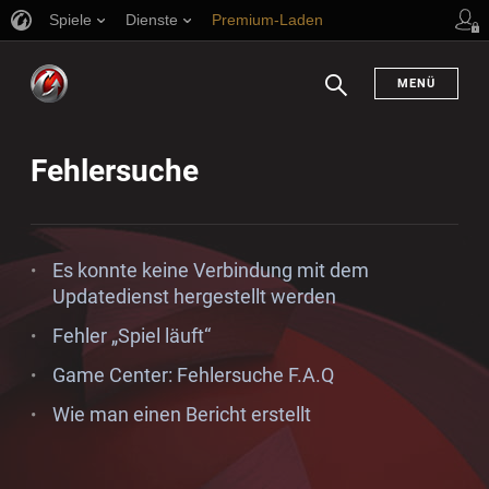
Spiele
Dienste
Premium-Laden
en
Spieler Support
MENÜ
Suchen
Fehlersuche
Es konnte keine Verbindung mit dem
Updatedienst hergestellt werden
Fehler „Spiel läuft“
Game Center: Fehlersuche F.A.Q
Wie man einen Bericht erstellt