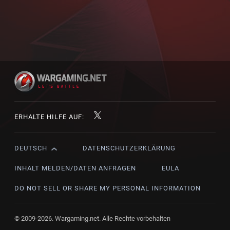
ERHALTE HILFE AUF:
DEUTSCH
DATENSCHUTZERKLÄRUNG
English
Čeština
INHALT MELDEN/DATEN ANFRAGEN
EULA
Deutsch
DO NOT SELL OR SHARE MY PERSONAL INFORMATION
Español
Español (México)
© 2009-2026. Wargaming.net. Alle Rechte vorbehalten