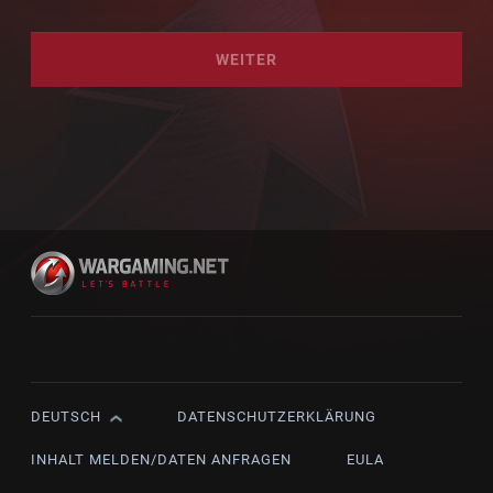
WEITER
DEUTSCH
DATENSCHUTZERKLÄRUNG
English
Čeština
INHALT MELDEN/DATEN ANFRAGEN
EULA
Deutsch