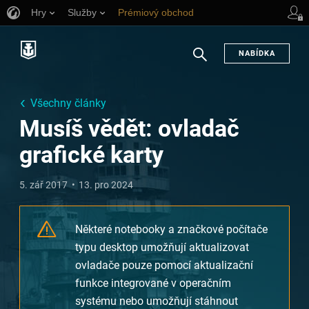
Hry
Služby
Prémiový obchod
Podpora pro hráče
NABÍDKA
Hledat
Všechny články
Musíš vědět: ovladač
grafické karty
5. zář 2017
13. pro 2024
Některé notebooky a značkové počítače
typu desktop umožňují aktualizovat
ovladače pouze pomocí aktualizační
funkce integrované v operačním
systému nebo umožňují stáhnout