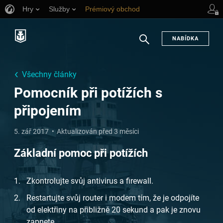
Hry
Služby
Prémiový obchod
Podpora pro hráče
NABÍDKA
Hledat
Všechny články
Pomocník při potížích s
připojením
5. zář 2017
Aktualizován před 3 měsíci
Základní pomoc při potížích
Zkontrolujte svůj antivirus a firewall.
Restartujte svůj router i modem tím, že je odpojíte
od elektřiny na přibližně 20 sekund a pak je znovu
zapnete.