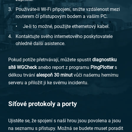
Používáte-li Wi-Fi připojení, snižte vzdálenost mezi
routerem či přístupovým bodem a vaším PC.
Je-li to možné, použijte ethernetový kabel.
Kontaktujte svého internetového poskytovatele
ohledně další asistence.
Pokud potíže přetrvávají, můžete spustit
diagnostiku
sítě WGCheck
anebo report z programu
PingPlotter
s
délkou trvání
alespoň 30 minut
vůči našemu hernímu
serveru a přiložit ji ke svému incidentu.
Síťové protokoly a porty
Ujistěte se, že spojení s naší hrou jsou povolena a jsou
na seznamu s přístupy. Možná se budete muset poradit