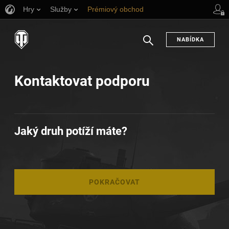
Hry
Služby
Prémiový obchod
Podpora pro hráče
NABÍDKA
Hledat
Kontaktovat podporu
Jaký druh potíží máte?
POKRAČOVAT