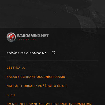
POŽÁDEJTE O POMOC NA:
ČEŠTINA
English
Čeština
ZÁSADY OCHRANY OSOBNÍCH ÚDAJŮ
Deutsch
NAHLÁSIT OBSAH / POŽÁDAT O ÚDAJE
Español
LSKU
Español (México)
DO NOT SELL OR SHARE MY PERSONAL INFORMATION