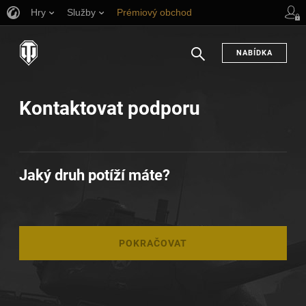
Hry
Služby
Prémiový obchod
Podpora pro hráče
NABÍDKA
Hledat
Kontaktovat podporu
Jaký druh potíží máte?
POKRAČOVAT