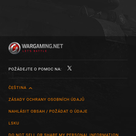
POŽÁDEJTE O POMOC NA:
ČEŠTINA
English
Čeština
ZÁSADY OCHRANY OSOBNÍCH ÚDAJŮ
Deutsch
NAHLÁSIT OBSAH / POŽÁDAT O ÚDAJE
Español
LSKU
Español (México)
DO NOT SELL OR SHARE MY PERSONAL INFORMATION